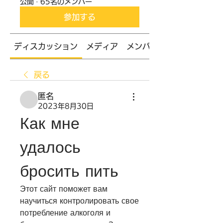
公開
·
65名のメンバー
参加する
ディスカッション
メディア
メンバー
戻る
匿名
2023年8月30日
Как мне 
удалось 
бросить пить
Этот сайт поможет вам 
научиться контролировать свое 
потребление алкоголя и 