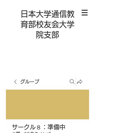
日本大学通信教
育部校友会大学
院支部
グループ
サークル８：準備中