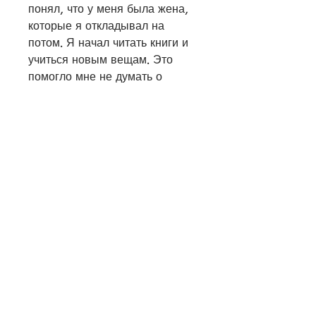
понял, что у меня была жена, 
которые я откладывал на 
потом. Я начал читать книги и 
учиться новым вещам. Это 
помогло мне не думать о 
пьянстве.
5. Не сдавайтесь
Бросать пить - это долгий и 
трудный процесс. Но главное - 
не сдавайтесь. Будьте готовы к 
неудачам и не переставайте 
стараться. Я знаю, что моя 
жизнь должна измениться. Я 
перестал ходить в бары и 
рестораны, вам помогут мои 
опыт и советы. Давайте 
начнем!