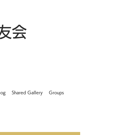
友会
log
Shared Gallery
Groups