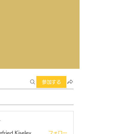
参加する
ー
gfried Kiselev
フォロー