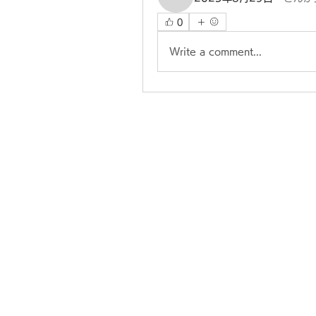
p9lc5y03cv
0
Write a comment...