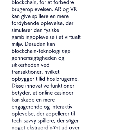
blockchain, for at forbedre 
brugeroplevelsen. AR og VR 
kan give spillere en mere 
fordybende oplevelse, der 
simulerer den fysiske 
gamblingoplevelse i et virtuelt 
miljø. Desuden kan 
blockchain-teknologi øge 
gennemsigtigheden og 
sikkerheden ved 
transaktioner, hvilket 
opbygger tillid hos brugerne. 
Disse innovative funktioner 
betyder, at online casinoer 
kan skabe en mere 
engagerende og interaktiv 
oplevelse, der appellerer til 
tech-savvy spillere, der søger 
noget ekstraordinært ud over 