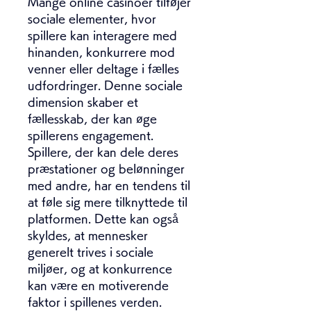
Mange online casinoer tilføjer 
sociale elementer, hvor 
spillere kan interagere med 
hinanden, konkurrere mod 
venner eller deltage i fælles 
udfordringer. Denne sociale 
dimension skaber et 
fællesskab, der kan øge 
spillerens engagement. 
Spillere, der kan dele deres 
præstationer og belønninger 
med andre, har en tendens til 
at føle sig mere tilknyttede til 
platformen. Dette kan også 
skyldes, at mennesker 
generelt trives i sociale 
miljøer, og at konkurrence 
kan være en motiverende 
faktor i spillenes verden. 