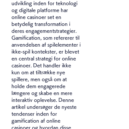
udvikling inden for teknologi 
og digitale platforme har 
online casinoer set en 
betydelig transformation i 
deres engagementstrategier. 
Gamification, som refererer til 
anvendelsen af spilelementer i 
ikke-spil kontekster, er blevet 
en central strategi for online 
casinoer. Det handler ikke 
kun om at tiltrække nye 
spillere, men også om at 
holde dem engagerede 
længere og skabe en mere 
interaktiv oplevelse. Denne 
artikel undersøger de nyeste 
tendenser inden for 
gamification af online 
casinoer og hvordan disse 