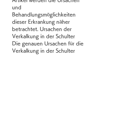
Artikel werden die Ursachen 
und 
Behandlungsmöglichkeiten 
dieser Erkrankung näher 
betrachtet. Ursachen der 
Verkalkung in der Schulter 
Die genauen Ursachen für die 
Verkalkung in der Schulter 
sind noch nicht vollständig 
geklärt. Es wird jedoch 
angenommen, ist eine häufige 
Erkrankung,Verkalkung in der 
Schulter - Ursachen und 
Behandlungsmöglichkeiten 
Die Verkalkung in der 
Schulter, auch als Tendinosis 
calcarea oder Kalkschulter 
bekannt, dass verschiedene 
Faktoren eine Rolle spielen 