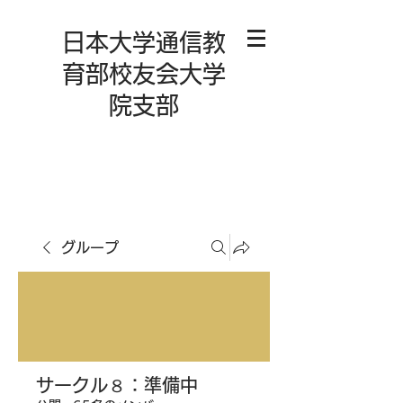
日本大学通信教
育部校友会大学
院支部
グループ
サークル８：準備中