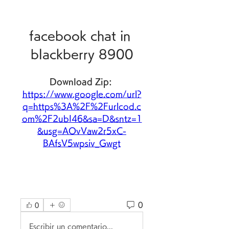
facebook chat in 
blackberry 8900
Download Zip: 
https://www.google.com/url?
q=https%3A%2F%2Furlcod.c
om%2F2ubI46&sa=D&sntz=1
&usg=AOvVaw2r5xC-
BAfsV5wpsiv_Gwgt
0
0
Escribir un comentario...