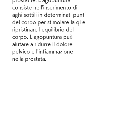
prostatite. L'agopuntura 
consiste nell'inserimento di 
aghi sottili in determinati punti 
del corpo per stimolare la qi e 
ripristinare l'equilibrio del 
corpo. L'agopuntura può 
aiutare a ridurre il dolore 
pelvico e l'infiammazione 
nella prostata.
Terapia alimentare per il 
trattamento della prostatite
La terapia alimentare è 
un'altra parte importante del 
trattamento della prostatite in 
Cina. La dieta cinese 
tradizionale si basa 
sull'equilibrio dei cinque 