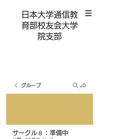
日本大学通信教
育部校友会大学
院支部
グループ
サークル８：準備中