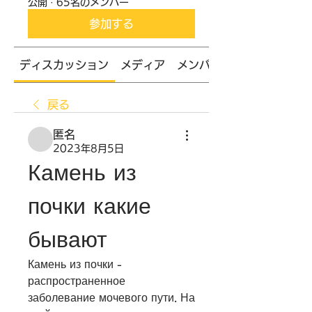
公開
·
65名のメンバー
参加する
ディスカッション
メディア
メンバー
戻る
匿名
2023年8月5日
Камень из 
почки какие 
бывают
Камень из почки - 
распространенное 
заболевание мочевого пути. На 