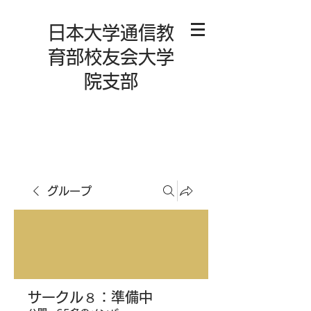
日本大学通信教
育部校友会大学
院支部
グループ
サークル８：準備中