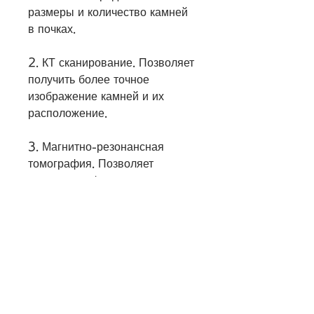
размеры и количество камней 
в почках.
2. КТ сканирование. Позволяет 
получить более точное 
изображение камней и их 
расположение.
3. Магнитно-резонансная 
томография. Позволяет 
получить информацию о 
составе камней и их структуре.
Методы лечения камней в 
почках
Методы лечения камней в 
почках зависят от их размера и 