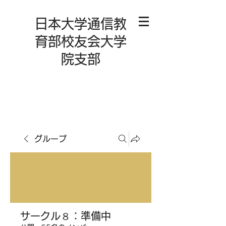
日本大学通信教
育部校友会大学
院支部
グループ
サークル８：準備中