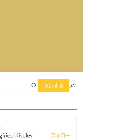
参加する
ー
gfried Kiselev
フォロー