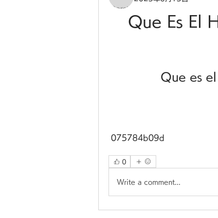
Que Es El 
Que es el
 075784b09d
0
Write a comment...