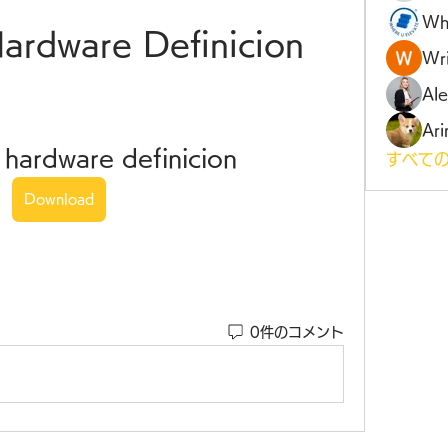
Wh
Hardware Definicion
Wri
Al
Ari
 hardware definicion
すべての
Download
0件のコメント