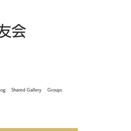
友会
log
Shared Gallery
Groups