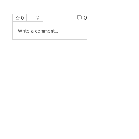
0
0
Write a comment...
グループについて
グループへようこそ！他のメンバ
ーと交流したり、最新情報を入手
したり、動画をシェアすることが
できます。
メンバー
Siegfried Kiselev
フォロー
Where U Elevate
フォロー