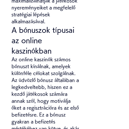
maximalizálhatják a játékosok 
nyereményeiket a megfelelő 
stratégiai lépések 
alkalmazásával.
A bónuszok típusai 
az online 
kaszinókban
Az online kaszinók számos 
bónuszt kínálnak, amelyek 
különféle célokat szolgálnak. 
Az üdvözlő bónusz általában a 
legkedveltebb, hiszen ez a 
kezdő játékosok számára 
annak szól, hogy motiválja 
őket a regisztrációra és az első 
befizetésre. Ez a bónusz 
gyakran a befizetés 
mértékéhez van kötve, és akár 