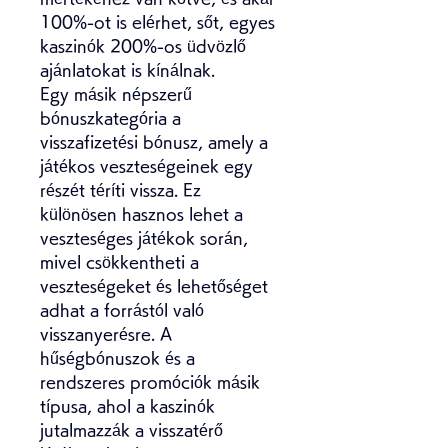
100%-ot is elérhet, sőt, egyes 
kaszinók 200%-os üdvözlő 
ajánlatokat is kínálnak.
Egy másik népszerű 
bónuszkategória a 
visszafizetési bónusz, amely a 
játékos veszteségeinek egy 
részét téríti vissza. Ez 
különösen hasznos lehet a 
veszteséges játékok során, 
mivel csökkentheti a 
veszteségeket és lehetőséget 
adhat a forrástól való 
visszanyerésre. A 
hűségbónuszok és a 
rendszeres promóciók másik 
típusa, ahol a kaszinók 
jutalmazzák a visszatérő 