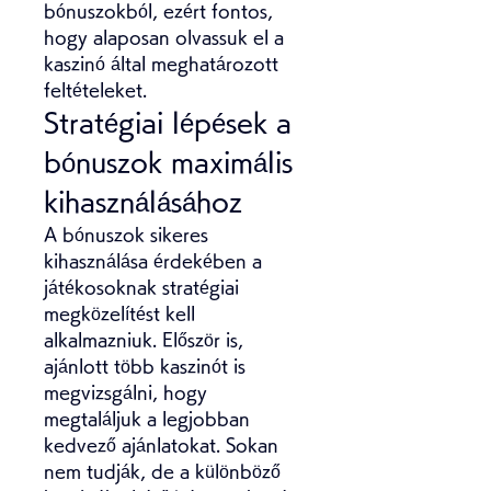
bónuszokból, ezért fontos, 
hogy alaposan olvassuk el a 
kaszinó által meghatározott 
feltételeket.
Stratégiai lépések a 
bónuszok maximális 
kihasználásához
A bónuszok sikeres 
kihasználása érdekében a 
játékosoknak stratégiai 
megközelítést kell 
alkalmazniuk. Először is, 
ajánlott több kaszinót is 
megvizsgálni, hogy 
megtaláljuk a legjobban 
kedvező ajánlatokat. Sokan 
nem tudják, de a különböző 