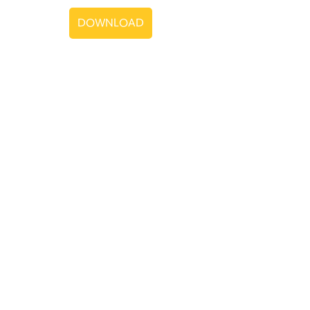
DOWNLOAD
0
0
Write a comment...
グループについて
グループへようこそ！他のメンバ
ーと交流したり、最新情報を入手
したり、動画をシェアすることが
できます。