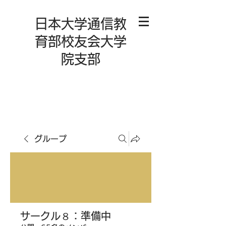
日本大学通信教
育部校友会大学
院支部
グループ
サークル８：準備中