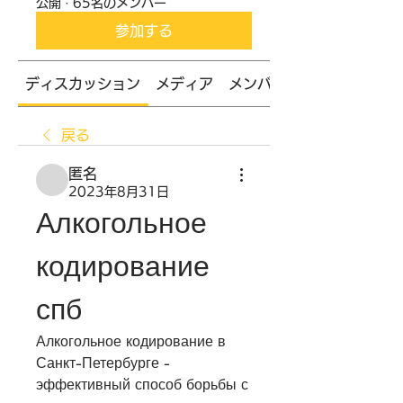
公開
·
65名のメンバー
参加する
ディスカッション
メディア
メンバー
戻る
匿名
2023年8月31日
Алкогольное 
кодирование 
спб
Алкогольное кодирование в 
Санкт-Петербурге - 
эффективный способ борьбы с 