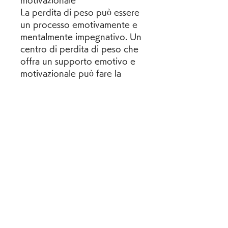
motivazionale
La perdita di peso può essere 
un processo emotivamente e 
mentalmente impegnativo. Un 
centro di perdita di peso che 
offra un supporto emotivo e 
motivazionale può fare la 
differenza nel raggiungere i 
tuoi obiettivi. Cerca un centro 
che offra sessioni di 
counseling, un centro 
specializzato può fornirti le 
risorse e il supporto necessari 
per ottenere risultati duraturi. 
In questo articolo, NV può 
essere il primo passo per 
raggiungere i tuoi obiettivi di 
salute e forma fisica. Con la 
professionalità e la 