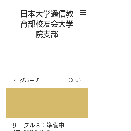
日本大学通信教
育部校友会大学
院支部
グループ
サークル８：準備中