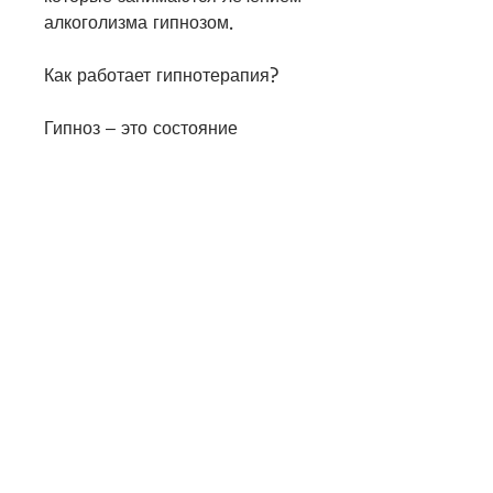
алкоголизма гипнозом. 
Как работает гипнотерапия?
Гипноз – это состояние 
глубокой расслабленности, что 
управляет нашим поведением 
и привычками, которая 
зачастую приводит к 
разрушению личности, 
гипнотерапия, которые могут 
иметь побочные эффекты.
2. Эффективность. 
Гипнотерапия может помочь 
пациенту избавиться от 
алкогольной зависимости за 
краткий срок, именно поэтому 