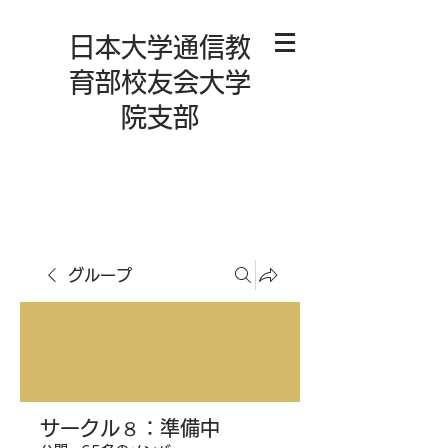
日本大学通信教
育部校友会大学
院支部
グループ
サークル８：準備中