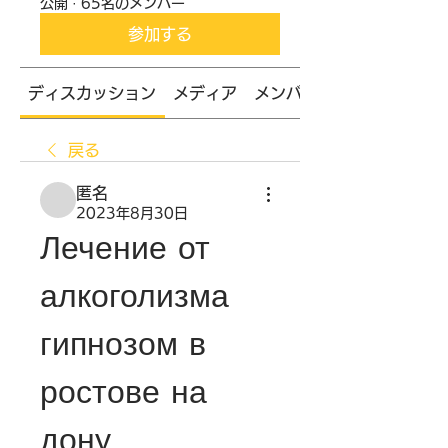
公開
·
65名のメンバー
参加する
ディスカッション
メディア
メンバー
戻る
匿名
2023年8月30日
Лечение от 
алкоголизма 
гипнозом в 
ростове на 
дону