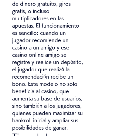
de dinero gratuito, giros 
gratis, o incluso 
multiplicadores en las 
apuestas. El funcionamiento 
es sencillo: cuando un 
jugador recomiende un 
casino a un amigo y ese 
casino online amigo se 
registre y realice un depósito, 
el jugador que realizó la 
recomendación recibe un 
bono. Este modelo no solo 
beneficia al casino, que 
aumenta su base de usuarios, 
sino también a los jugadores, 
quienes pueden maximizar su 
bankroll inicial y ampliar sus 
posibilidades de ganar.