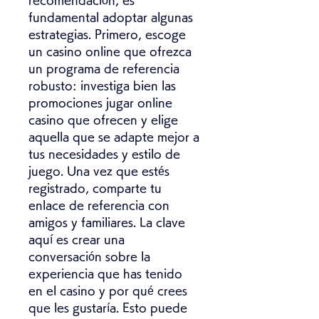
recomendación, es 
fundamental adoptar algunas 
estrategias. Primero, escoge 
un casino online que ofrezca 
un programa de referencia 
robusto: investiga bien las 
promociones jugar online 
casino que ofrecen y elige 
aquella que se adapte mejor a 
tus necesidades y estilo de 
juego. Una vez que estés 
registrado, comparte tu 
enlace de referencia con 
amigos y familiares. La clave 
aquí es crear una 
conversación sobre la 
experiencia que has tenido 
en el casino y por qué crees 
que les gustaría. Esto puede 