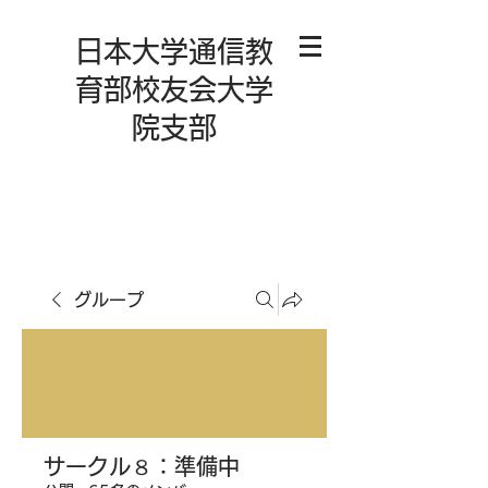
日本大学通信教
育部校友会大学
院支部
グループ
サークル８：準備中