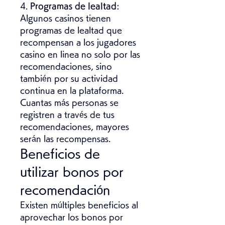
4. 
Programas de lealtad
: 
Algunos casinos tienen 
programas de lealtad que 
recompensan a los jugadores 
casino en linea no solo por las 
recomendaciones, sino 
también por su actividad 
continua en la plataforma. 
Cuantas más personas se 
registren a través de tus 
recomendaciones, mayores 
serán las recompensas.
Beneficios de 
utilizar bonos por 
recomendación
Existen múltiples beneficios al 
aprovechar los bonos por 