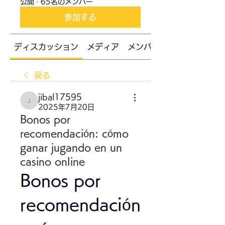
公開
·
65名のメンバー
参加する
ディスカッション
メディア
メンバー
戻る
jibal17595
jibal17595
2025年7月20日
Bonos por
recomendación: cómo
ganar jugando en un
casino online
Bonos por 
recomendación