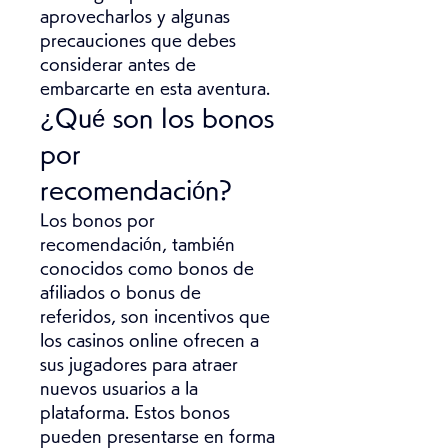
aprovecharlos y algunas 
precauciones que debes 
considerar antes de 
embarcarte en esta aventura.
¿Qué son los bonos 
por 
recomendación?
Los bonos por 
recomendación, también 
conocidos como bonos de 
afiliados o bonus de 
referidos, son incentivos que 
los casinos online ofrecen a 
sus jugadores para atraer 
nuevos usuarios a la 
plataforma. Estos bonos 
pueden presentarse en forma 