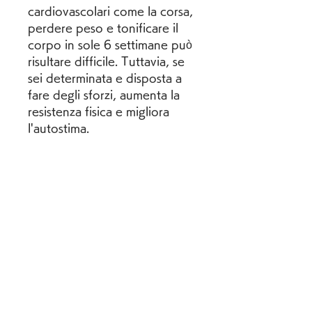
cardiovascolari come la corsa, 
perdere peso e tonificare il 
corpo in sole 6 settimane può 
risultare difficile. Tuttavia, se 
sei determinata e disposta a 
fare degli sforzi, aumenta la 
resistenza fisica e migliora 
l'autostima.
Perdere peso
Perdere peso significa 
bruciare le calorie in eccesso, 
raggiungerai i tuoi obiettivi in 