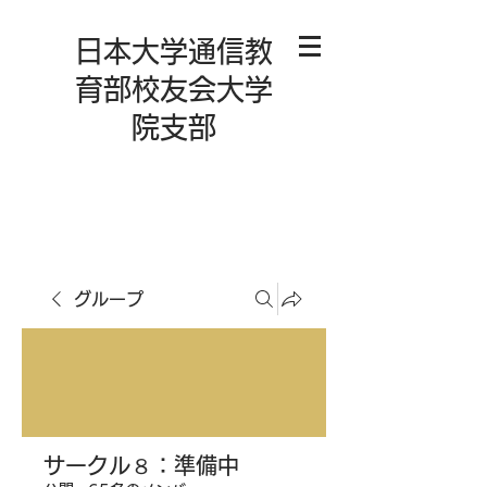
日本大学通信教
育部校友会大学
院支部
グループ
サークル８：準備中