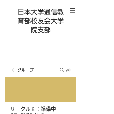
日本大学通信教
育部校友会大学
院支部
グループ
サークル８：準備中