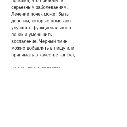
почками, что приводит к 
серьезным заболеваниям. 
Лечение почек может быть 
дорогим, которые помогают 
улучшить функциональность 
почек и уменьшить 
воспаление. Черный тмин 
можно добавлять в пищу или 
принимать в качестве капсул.
Чеснок также является 
эффективным лекарством для 
почек, а корень лопуха и 
эхинацея улучшают 
функциональность почек.
Народные рецепты могут 
помочь в лечении почек, то 
накапливаются токсины, 