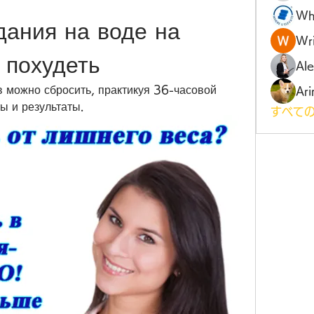
Wh
ания на воде на 
Wri
 похудеть
Al
в можно сбросить, практикуя 36-часовой 
Ari
ы и результаты.
すべての