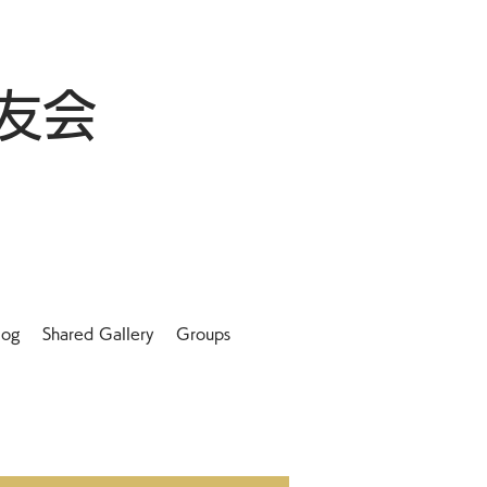
友会
log
Shared Gallery
Groups