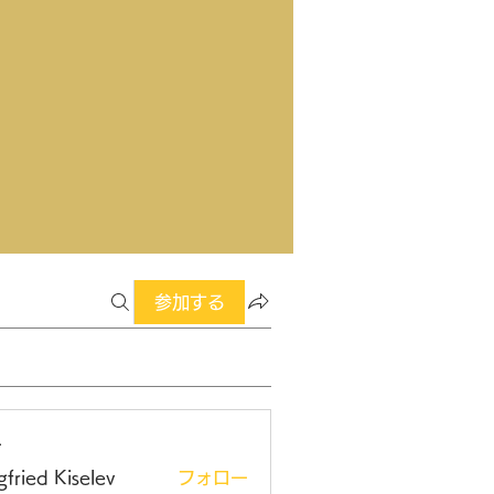
参加する
ー
gfried Kiselev
フォロー