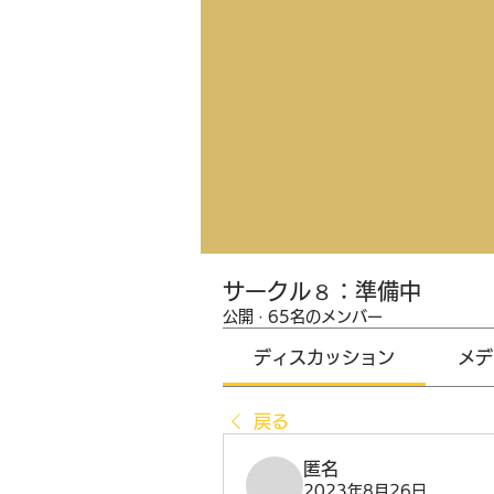
サークル８：準備中
公開
·
65名のメンバー
ディスカッション
メデ
戻る
匿名
2023年8月26日