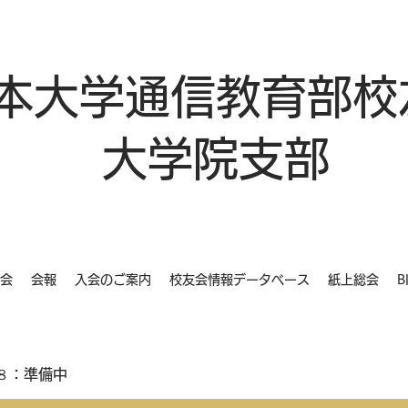
本大学通信教育部校
大学院支部
会
会報
入会のご案内
校友会情報データベース
紙上総会
B
８：準備中