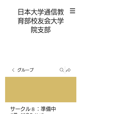
日本大学通信教
育部校友会大学
院支部
グループ
サークル８：準備中