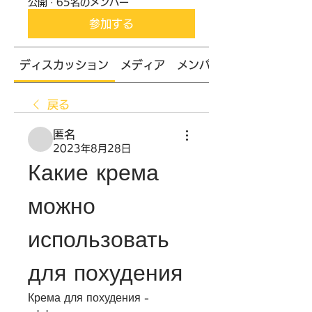
公開
·
65名のメンバー
参加する
ディスカッション
メディア
メンバー
戻る
匿名
2023年8月28日
Какие крема 
можно 
использовать 
для похудения
Крема для похудения - 