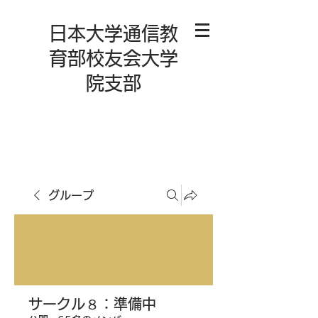
日本大学通信教
育部校友会大学
院支部
グループ
サークル８：準備中