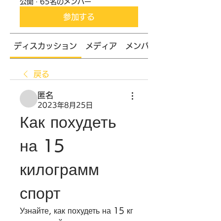
公開
·
65名のメンバー
参加する
ディスカッション
メディア
メンバー
戻る
匿名
2023年8月25日
Как похудеть 
на 15 
килограмм 
спорт
Узнайте, как похудеть на 15 кг 