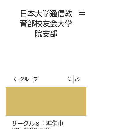
日本大学通信教
育部校友会大学
院支部
グループ
サークル８：準備中