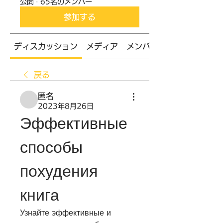
公開
·
65名のメンバー
参加する
ディスカッション
メディア
メンバー
戻る
匿名
2023年8月26日
Эффективные 
способы 
похудения 
книга
Узнайте эффективные и 