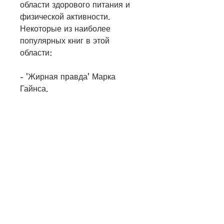
области здорового питания и 
физической активности. 
Некоторые из наиболее 
популярных книг в этой 
области:
- 'Жирная правда' Марка 
Гайнса.
- 'Как похудеть без диет' 
Жаклин Уайт.
- 'Здоровье на всю жизнь' 
Майкл Мэтьюз.
Вывод
Похудение - это процесс, 
необходимо сохранять 
мотивацию. Для этого можно 
использовать различные 