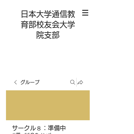
日本大学通信教
育部校友会大学
院支部
グループ
サークル８：準備中