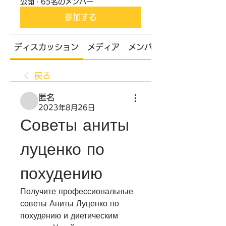
公開
·
65名のメンバー
参加する
ディスカッション
メディア
メンバー
戻る
匿名
2023年8月26日
Советы аниты 
луценко по 
похудению
Получите профессиональные 
советы Аниты Луценко по 
похудению и диетическим 