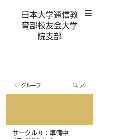
日本大学通信教
育部校友会大学
院支部
グループ
サークル８：準備中