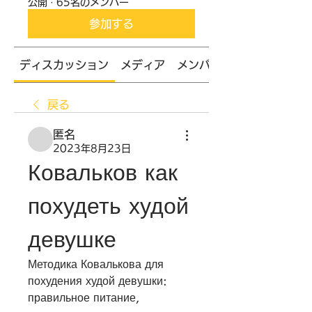
公開
·
65名のメンバー
参加する
ディスカッション
メディア
メンバー
戻る
匿名
2023年8月23日
Ковальков как 
похудеть худой 
девушке
Методика Ковалькова для 
похудения худой девушки: 
правильное питание, 