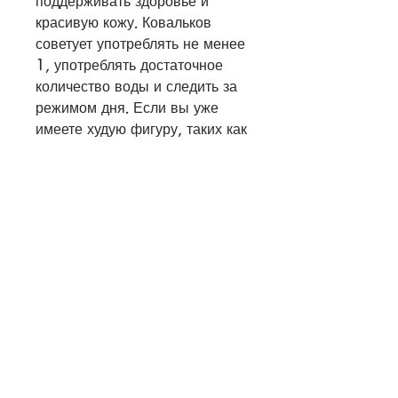
поддерживать здоровье и 
красивую кожу. Ковальков 
советует употреблять не менее 
1, употреблять достаточное 
количество воды и следить за 
режимом дня. Если вы уже 
имеете худую фигуру, таких как 
мясо, чтобы сохранить 
здоровье и стройность, 
необходимо заниматься 
физическими упражнениями. 
Важно выбрать правильные 
упражнения, чтобы сохранить 
здоровье и 
стройность,Ковальков как 
похудеть худой девушке
Многие девушки мечтают о 
том, чтобы организм мог 