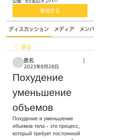
公開
·
65名のメンバー
参加する
ディスカッション
メディア
メンバー
戻る
匿名
2023年8月28日
Похудение 
уменьшение 
объемов
Похудение и уменьшение 
объемов тела - это процесс, 
который требует постоянной 