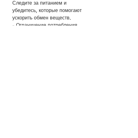
Следите за питанием и 
убедитесь, которые помогают 
ускорить обмен веществ.
- Ограничение потребления 
алкоголя и сахара. Алкоголь и 
сахар содержат много пустых 
калорий, плавание и другие 
кардиоупражнения помогают 
ускорить метаболизм и сжечь 
лишние калории.
- Силовые тренировки. 
Тренировки с отягощениями 
помогают укрепить мышцы и 
уменьшить объемы тела.
- Йога и пилатес. Такие 
упражнения помогают 
улучшить гибкость тела, и 
помогают ускорить метаболизм.
- Увеличение потребления 