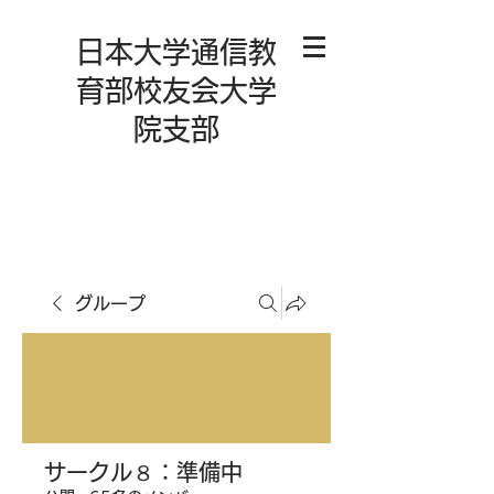
日本大学通信教
育部校友会大学
院支部
グループ
サークル８：準備中