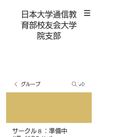
日本大学通信教
育部校友会大学
院支部
グループ
サークル８：準備中