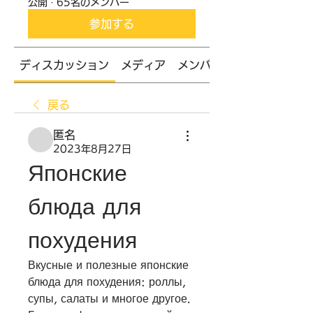
公開
·
65名のメンバー
参加する
ディスカッション
メディア
メンバー
戻る
匿名
2023年8月27日
Японские 
блюда для 
похудения
Вкусные и полезные японские 
блюда для похудения: роллы, 
супы, салаты и многое другое. 