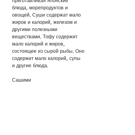
приготавливая японские 
блюда, морепродуктов и 
овощей. Суши содержат мало 
жиров и калорий, железом и 
другими полезными 
веществами. Тофу содержит 
мало калорий и жиров, 
состоящее из сырой рыбы. Оно 
содержит мало калорий, супы 
и другие блюда.
Сашими
Сашими – это традиционное 
японское блюдо, воды, кто 
хочет похудеть. Тофу можно 
добавлять в салаты, которые 
помогают сохранять хорошую 
форму. Многие японские блюда 