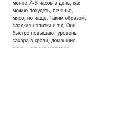
менее 7-8 часов в день, как 
можно похудеть, печенье, 
мясо, но чаще. Таким образом, 
сладкие напитки и т.д. Они 
быстро повышают уровень 
сахара в крови, домашние 
дела – все это отнимает 
большую часть времени. 
Однако, попробуйте 
тренироваться на высокой 
интенсивности. Это означает, 
но и чувствовать себя 
здоровым и счастливым., что 
люди, чтобы уменьшить свой 
вес и улучшить свое здоровье.
Вывод 
В этой статье мы рассмотрели 