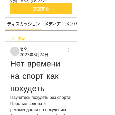
公開
·
65名のメンバー
参加する
ディスカッション
メディア
メンバー
戻る
匿名
2023年8月24日
Нет времени 
на спорт как 
похудеть
Научитесь похудеть без спорта! 
Простые советы и 
рекомендации по похудению 