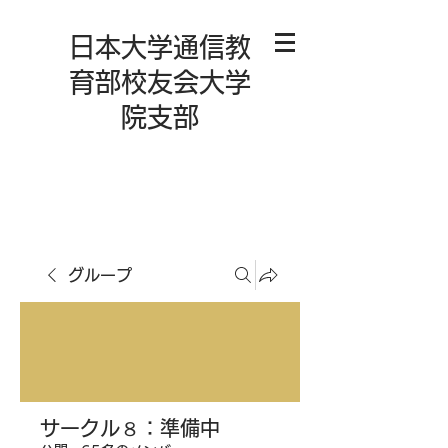
日本大学通信教
育部校友会大学
院支部
グループ
サークル８：準備中