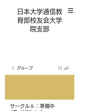
日本大学通信教
育部校友会大学
院支部
グループ
サークル８：準備中