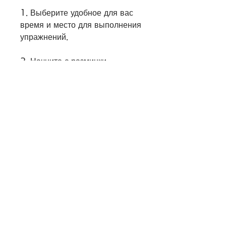
1. Выберите удобное для вас 
время и место для выполнения 
упражнений. 
2. Начните с разминки. 
Выполните легкие упражнения 
для разогрева мышц. 
3. Продолжайте выполнение 
упражнений по комплексу т. 
4. Не забывайте про 
правильное дыхание. 
5. После окончания 
упражнений необходимо 
выполнить заминку. 