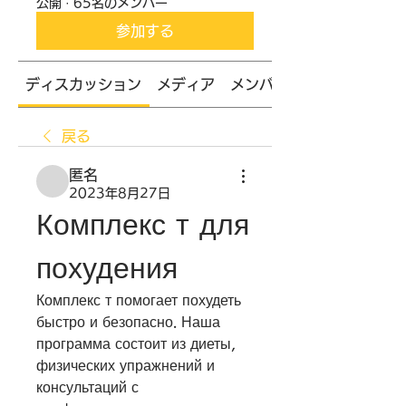
公開
·
65名のメンバー
参加する
ディスカッション
メディア
メンバー
戻る
匿名
2023年8月27日
Комплекс т для 
похудения
Комплекс т помогает похудеть 
быстро и безопасно. Наша 
программа состоит из диеты, 
физических упражнений и 
консультаций с 