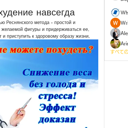
худение навсегда
Wh
ю Реснянского метода - простой и 
Wri
 желаемой фигуры и придерживаться ее. 
Al
ет и приступить к здоровому образу жизни.
Ari
すべての