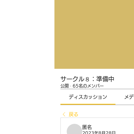
サークル８：準備中
公開
·
65名のメンバー
ディスカッション
メデ
戻る
匿名
2023年8月28日