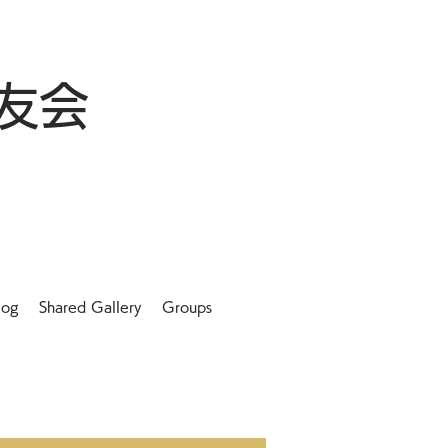
友会
log
Shared Gallery
Groups