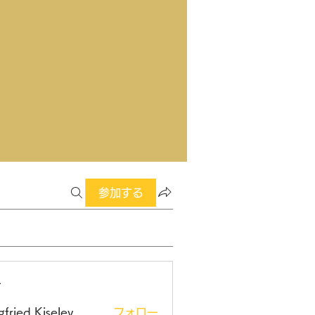
参加する
ー
gfried Kiselev
フォロー