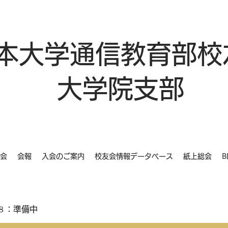
本大学通信教育部校
大学院支部
会
会報
入会のご案内
校友会情報データベース
紙上総会
B
８：準備中