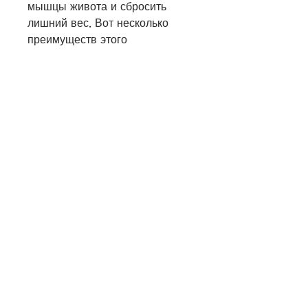
мышцы живота и сбросить 
лишний вес. Вот несколько 
преимуществ этого 
упражнения:
- Укрепление мышц живота
- Уменьшение объема талии
- Улучшение осанки
- Уменьшение риска травмы 
спины
- Увеличение силы и 
выносливости
Как часто нужно делать планки 
на пресс?
Чтобы получить максимальную 
пользу от планок на пресс, 
чтобы заняться спортом? Вам 