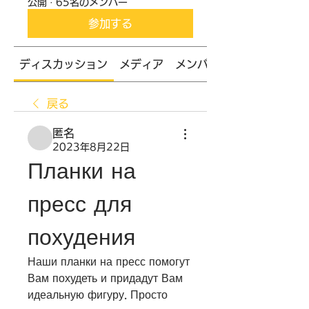
公開
·
65名のメンバー
参加する
ディスカッション
メディア
メンバー
戻る
匿名
2023年8月22日
Планки на 
пресс для 
похудения
Наши планки на пресс помогут 
Вам похудеть и придадут Вам 
идеальную фигуру. Просто 