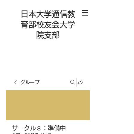
日本大学通信教
育部校友会大学
院支部
グループ
サークル８：準備中