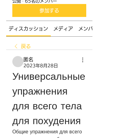
公開
·
65名のメンバー
参加する
ディスカッション
メディア
メンバー
戻る
匿名
2023年8月28日
Универсальные 
упражнения 
для всего тела 
для похудения
Общие упражнения для всего 