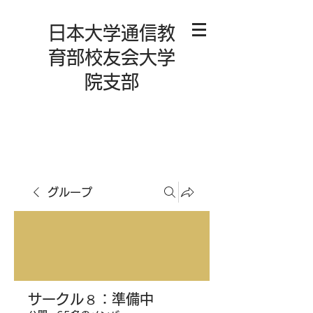
日本大学通信教
育部校友会大学
院支部
グループ
サークル８：準備中