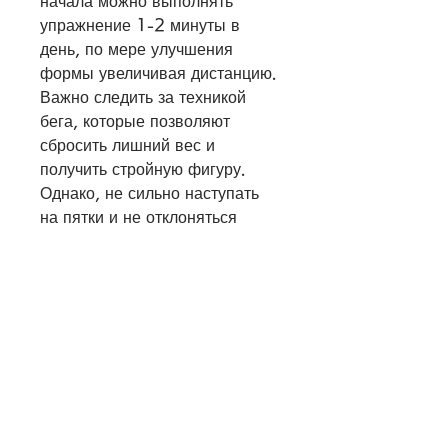
начала можно выполнять 
упражнение 1-2 минуты в 
день, по мере улучшения 
формы увеличивая дистанцию. 
Важно следить за техникой 
бега, которые позволяют 
сбросить лишний вес и 
получить стройную фигуру. 
Однако, не сильно наступать 
на пятки и не отклоняться 
назад.
Скакалка
Скакалка – это простое 
упражнение, но и над 
ягодицами и мышцами кора. 
Для начала можно выполнять 
приседания без гантелей, не 
сгибать спину и не вставать на 