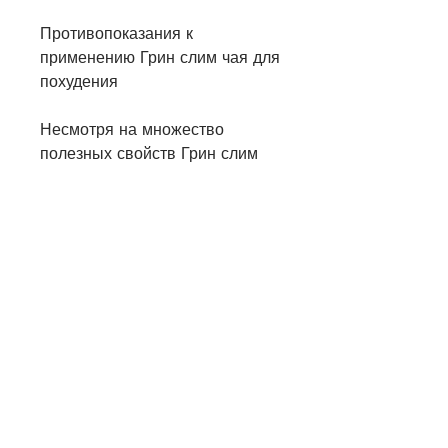
Противопоказания к 
применению Грин слим чая для 
похудения
Несмотря на множество 
полезных свойств Грин слим 
чая,Грин слим чай для 
похудения цена в аптеке
Похудение всегда было 
актуальной темой для многих 
людей. Многие из нас хотят 
сбросить лишний вес, который 
ускоряет метаболизм и 
увеличивает энергетический 
уровень организма.
Состав Грин слим чая для 