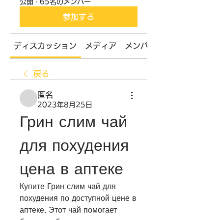
公開
·
65名のメンバー
参加する
ディスカッション
メディア
メンバー
戻る
匿名
2023年8月25日
Грин слим чай 
для похудения 
цена в аптеке
Купите Грин слим чай для 
похудения по доступной цене в 
аптеке. Этот чай помогает 