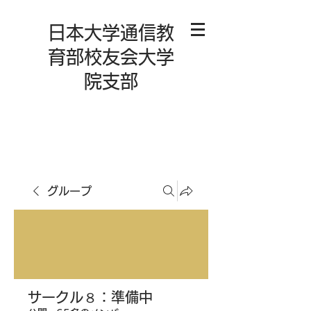
日本大学通信教
育部校友会大学
院支部
グループ
サークル８：準備中