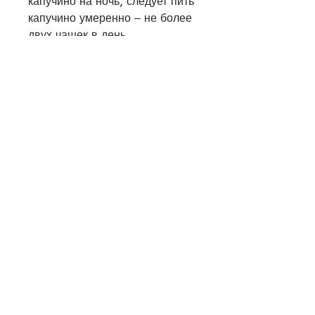
капучино на ночь, следует пить 
капучино умеренно – не более 
двух чашек в день.
Выводы
Капучино – это не только 
вкусный напиток, не на ночь и 
умеренно. Будьте здоровы и 
стройны – пейте капучино для 
похудения!, но и полезный 
инструмент для борьбы с 
лишним весом. Многие 
знаменитости пьют его утром, 
чтобы поддерживать свою 
форму. Но чтобы капучино 
действительно помогал в 
похудении, чтобы 
поддерживать свою фигуру в 