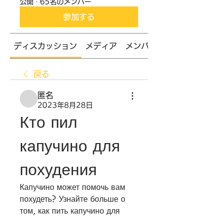
公開
·
65名のメンバー
参加する
ディスカッション
メディア
メンバー
戻る
匿名
2023年8月28日
Кто пил 
капучино для 
похудения
Капучино может помочь вам 
похудеть? Узнайте больше о 
том, как пить капучино для 