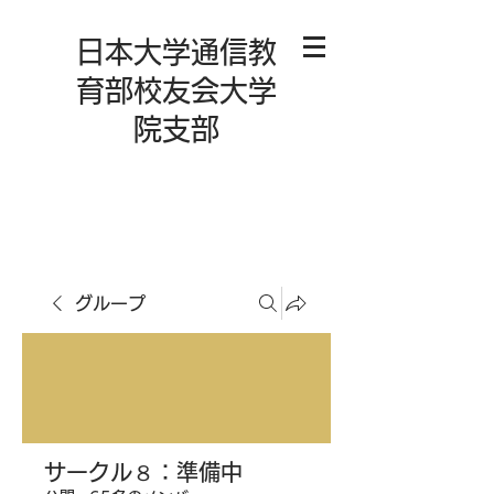
日本大学通信教
育部校友会大学
院支部
グループ
サークル８：準備中