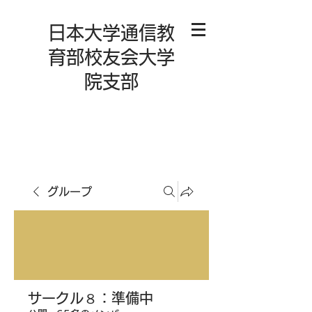
日本大学通信教
育部校友会大学
院支部
グループ
サークル８：準備中