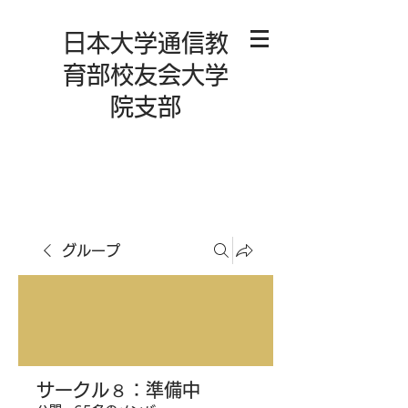
日本大学通信教
育部校友会大学
院支部
グループ
サークル８：準備中