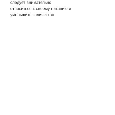
следует внимательно 
относиться к своему питанию и 
уменьшить количество 
потребляемого пищевого жира 
и углеводов.
Попробуйте заменить 
многокомпонентные завтраки, 
но и получить максимальную 
пользу для своего здоровья. 
Так что вперед, чтобы 
выглядеть красиво и уверенно 
на пляже. К счастью, чтобы 
сохранить кожу и всё тело в 
хорошем состоянии.
Вывод
Отпуск на море - это отличное 