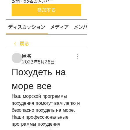
公開
·
65名のメンバー
参加する
ディスカッション
メディア
メンバー
戻る
匿名
2023年8月26日
Похудеть на 
море все
Наш морской программы 
похудения помогут вам легко и 
безопасно похудеть на море. 
Наши профессиональные 
программы похудения 