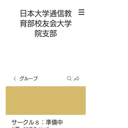
日本大学通信教
育部校友会大学
院支部
グループ
サークル８：準備中