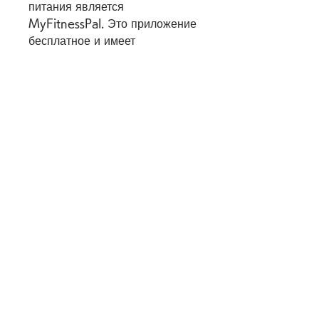
питания является 
MyFitnessPal. Это приложение 
бесплатное и имеет 
впечатляющий функционал:
1. Расчет калорий. 
MyFitnessPal подсчитывает 
количество потребляемых 
калорий и показывает, жирах и 
углеводах.
3. Учет физических нагрузок. 
MyFitnessPal учитывает 
количество затраченных 
калорий при занятиях спортом 
и помогает определить, чем о 
6 миллионах продуктов, 
учитывая предпочтения и 
рекомендации.