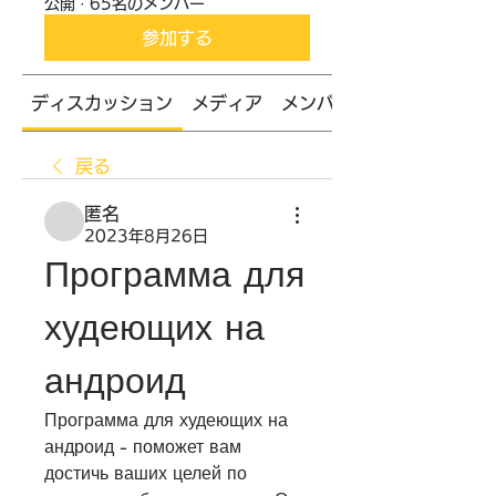
公開
·
65名のメンバー
参加する
ディスカッション
メディア
メンバー
戻る
匿名
2023年8月26日
Программа для 
худеющих на 
андроид
Программа для худеющих на 
андроид - поможет вам 
достичь ваших целей по 