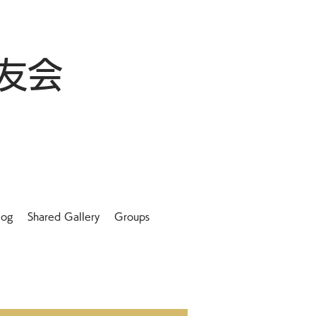
友会
log
Shared Gallery
Groups