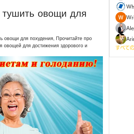
Wh
 тушить овощи для 
Wri
Al
ть овощи для похудения. Прочитайте про 
Ari
я овощей для достижения здорового и 
すべての