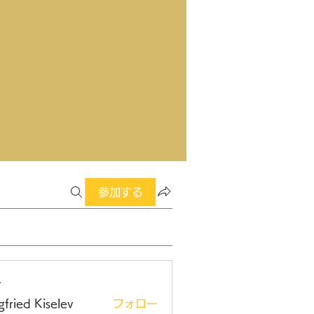
参加する
ー
gfried Kiselev
フォロー