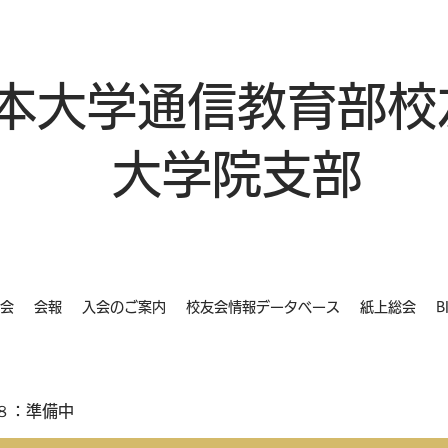
本大学通信教育部校
大学院支部
会
会報
入会のご案内
校友会情報データベース
紙上総会
B
８：準備中