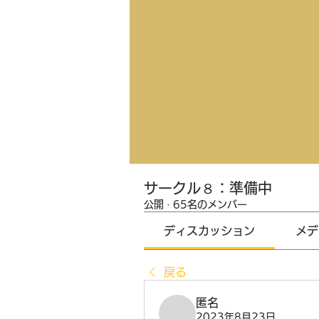
サークル８：準備中
公開
·
65名のメンバー
ディスカッション
メデ
戻る
匿名
2023年8月23日