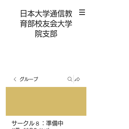
日本大学通信教
育部校友会大学
院支部
グループ
サークル８：準備中