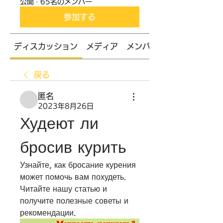
公開
·
65名のメンバー
参加する
ディスカッション
メディア
メンバー
戻る
匿名
2023年8月26日
Худеют ли 
бросив курить
Узнайте, как бросание курения 
может помочь вам похудеть. 
Читайте нашу статью и 
получите полезные советы и 
рекомендации.