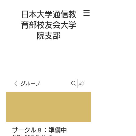
日本大学通信教
育部校友会大学
院支部
グループ
サークル８：準備中