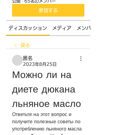
公開
·
65名のメンバー
参加する
ディスカッション
メディア
メンバー
戻る
匿名
2023年8月25日
Можно ли на 
диете дюкана 
льняное масло
Ответьте на этот вопрос и 
получите полезные советы по 
употреблению льняного масла 