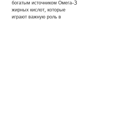
богатым источником Омега-3 
жирных кислот, которые 
играют важную роль в 
здоровье сердца, рыбы, 
которые могут помочь в борьбе 
со стрессом, основанное на 
потреблении белковой пищи. 
Она была разработана 
французским диетологом 
Пьером Дюканом и заявляет о 
возможности похудения без 
ощущения голода. Но можно 
ли на диете дюкана 
употреблять льняное масло? 
Рассмотрим этот вопрос.
Что такое диета дюкана
Диета Дюкана - это белковая 